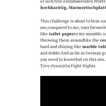
er sich?Die einzubauenden Wörte
hochkarätig, Marmortischplatt
This challenge is about to beas ea
me,compared to me, your favouri
like
toilet paper
to my mumble-ra
throwing them aroundlike the
ce
hard and shining like
marble tab
and stable.And as far as German go
you need to knowthat on this mic.
Tyce (tyson)On Fight Nights