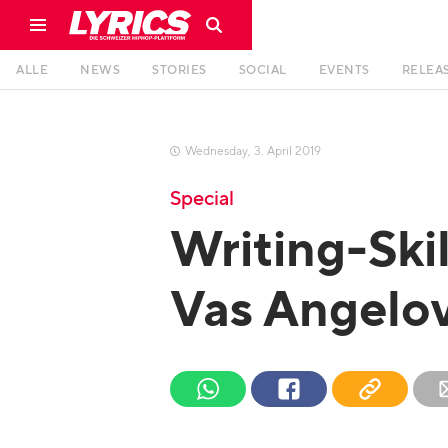
ALLE
NEWS
STORIES
SOCIAL
EVENTS
RELEA
Wednesday
,
3
.
April
2019

Special
Writing-Ski
Vas Angelo