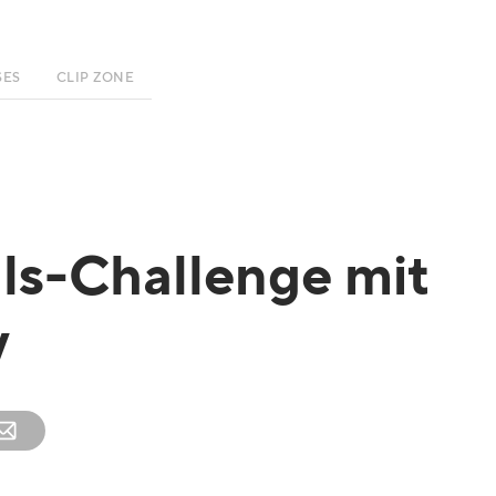
SES
CLIP ZONE
lls-Challenge mit
v