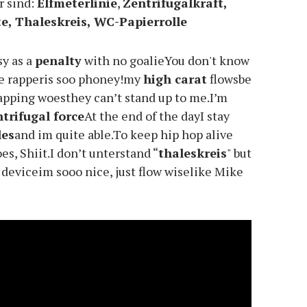
r sind:
Elfmeterlinie
,
Zentrifugalkraft,
e, Thaleskreis, WC-Papierrolle
sy as a
penalty
with no goalieYou don't know
te rapperis soo phoney!my
high carat
flowsbe
pping woesthey can’t stand up to me.I’m
ntrifugal force
At the end of the dayI stay
les
and im quite able.To keep hip hop alive
es, Shiit.I don’t unterstand “
thaleskreis
" but
 deviceim sooo nice, just flow wiselike Mike