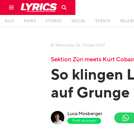
ALLE
NEWS
STORIES
SOCIAL
EVENTS
RELEA
Wednesday
,
26
.
October
2022

Sektion Züri meets Kurt Cobai
So klingen 
auf Grunge
Luca Mosberger
Profil anzeigen