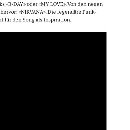
cks «B-DAY» oder «MY LOVE». Von den neuen
s hervor: «NIRVANA». Die legendäre Punk-
 für den Song als Inspiration.