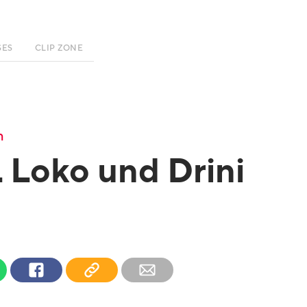
SES
CLIP ZONE
n
L Loko und Drini