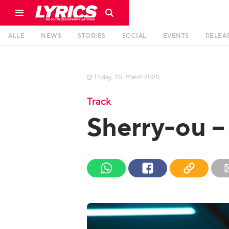
ALLE
NEWS
STORIES
SOCIAL
EVENTS
RELEA
Friday
,
20
.
March
2020

Track
Sherry-ou –