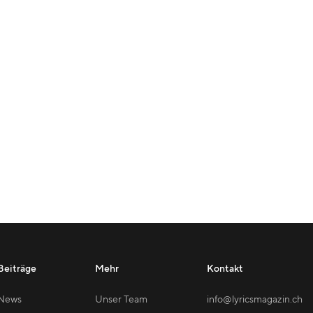
Beiträge
Mehr
Kontakt
News
Unser Team
info@lyricsmagazin.ch