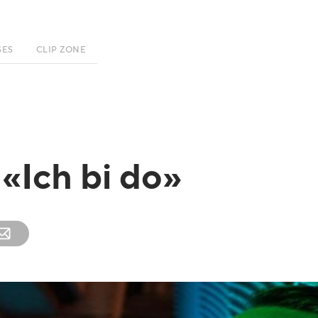
SES
CLIP ZONE
 «Ich bi do»