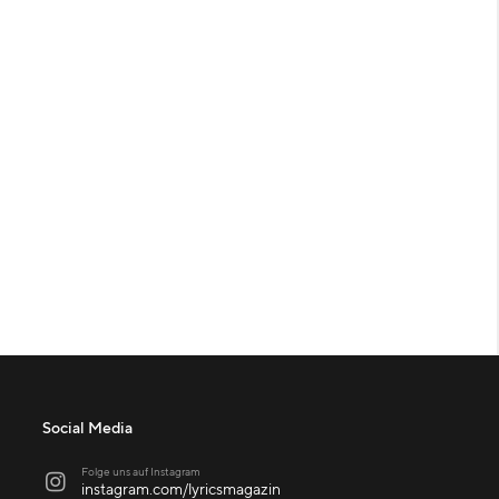
Social Media
Folge uns auf Instagram

instagram.com/lyricsmagazin