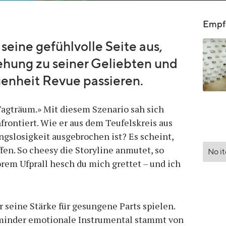
Empfo
seine gefühlvolle Seite aus,
iehung zu seiner Geliebten und
genheit Revue passieren.
Tagträum.» Mit diesem Szenario sah sich
frontiert. Wie er aus dem Teufelskreis aus
gslosigkeit ausgebrochen ist? Es scheint,
ffen. So cheesy die Storyline anmutet, so
No i
orem Ufprall hesch du mich grettet – und ich
r seine Stärke für gesungene Parts spielen.
 minder emotionale Instrumental stammt von