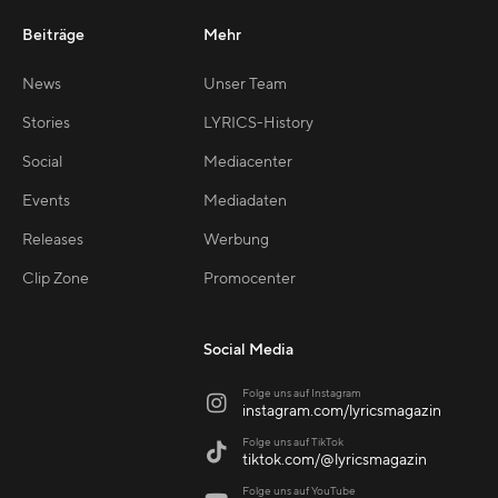
Beiträge
Mehr
News
Unser Team
Stories
LYRICS-History
Social
Mediacenter
Events
Mediadaten
Releases
Werbung
Clip Zone
Promocenter
Social Media
Folge uns auf Instagram

instagram.com/lyricsmagazin
Folge uns auf TikTok

tiktok.com/@lyricsmagazin
Folge uns auf YouTube