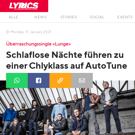
ALLE
NEWS
STORIES
SOCIAL
EVENTS
Monday
,
11
.
January
2021

Überraschungssingle «Lunge»
Schlaflose Nächte führen zu
einer Chlyklass auf AutoTune