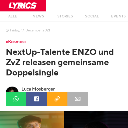
ALLE
NEWS
STORIES
SOCIAL
EVENTS
Friday
,
17
.
December
2021

«Kosmos»
NextUp-Talente ENZO und
ZvZ releasen gemeinsame
Doppelsingle
Luca Mosberger
Profil anzeigen