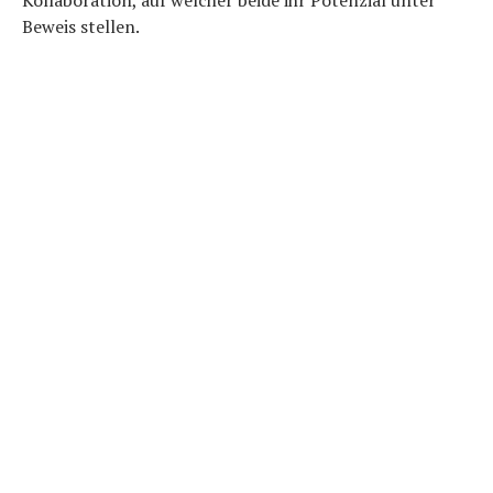
Kollaboration, auf welcher beide ihr Potenzial unter
Beweis stellen.