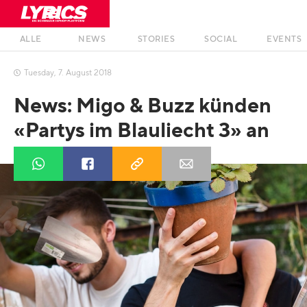
ALLE
NEWS
STORIES
SOCIAL
EVENTS
Tuesday
,
7
.
August
2018

News: Migo & Buzz künden
«Partys im Blauliecht 3» an