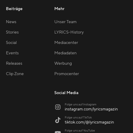
Beiträge
Mehr
News
Unser Team
Stories
LYRICS-History
Social
Mediacenter
Events
Mediadaten
Releases
Werbung
Clip Zone
Promocenter
Social Media
Folge uns auf Instagram

instagram.com/lyricsmagazin
Folge uns auf TikTok

tiktok.com/@lyricsmagazin
Folge uns auf YouTube