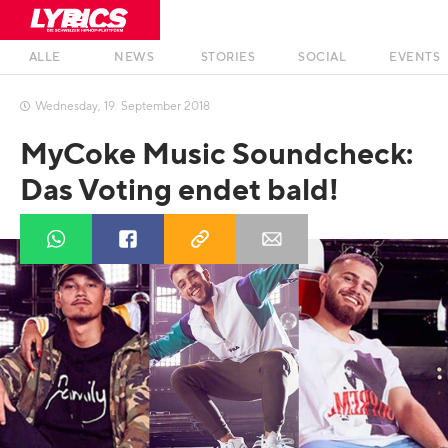
ALLE
NEWS
STORIES
SOCIAL
EVENTS
Wednesday
,
19
.
September
2018

MyCoke Music Soundcheck:
Das Voting endet bald!