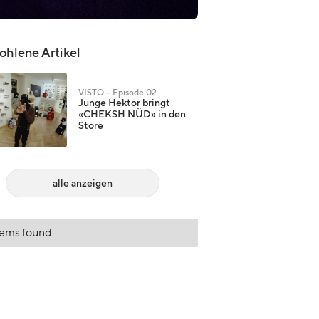
hlene Artikel
VISTO – Episode 02
Junge Hektor bringt
«CHEKSH NÜD» in den
Store
alle anzeigen
tems found.