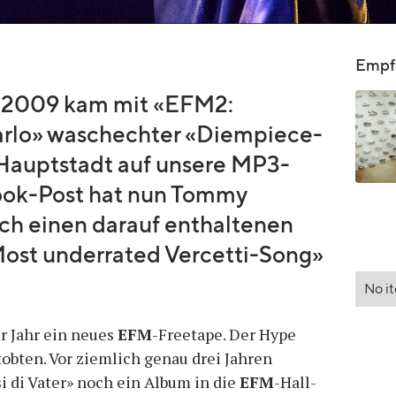
Empfo
: 2009 kam mit «EFM2:
rlo» waschechter «Diempiece-
Hauptstadt auf unsere MP3-
book-Post hat nun Tommy
ich einen darauf enthaltenen
ost underrated Vercetti-Song»
No i
ür Jahr ein neues
EFM
-Freetape. Der Hype
tobten. Vor ziemlich genau drei Jahren
si di Vater» noch ein Album in die
EFM
-Hall-