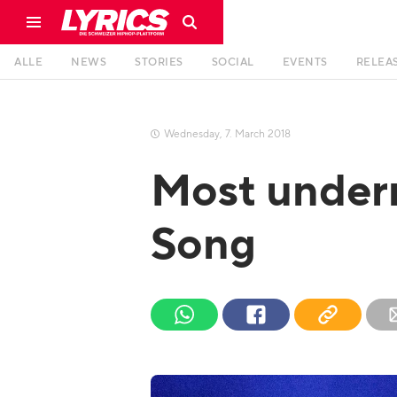
ALLE
NEWS
STORIES
SOCIAL
EVENTS
RELEA
Wednesday
,
7
.
March
2018

Most underr
Song