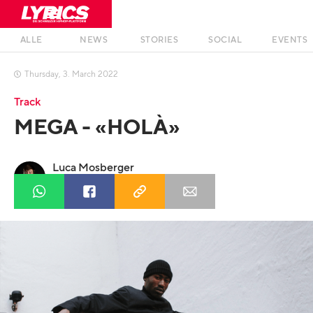
ALLE
NEWS
STORIES
SOCIAL
EVENTS
Thursday
,
3
.
March
2022

Track
MEGA - «HOLÀ»
Luca Mosberger
Profil anzeigen