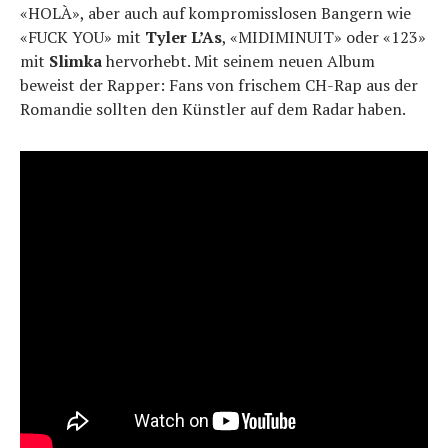
«HOLÀ», aber auch auf kompromisslosen Bangern wie
«FUCK YOU» mit
Tyler L’As
, «MIDIMINUIT» oder «123»
mit
Slimka
hervorhebt. Mit seinem neuen Album
beweist der Rapper: Fans von frischem CH-Rap aus der
Romandie sollten den Künstler auf dem Radar haben.