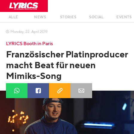
ALLE
NEWS
STORIES
SOCIAL
EVENTS
Monday
,
22
.
April
2019

LYRICS Booth in Paris
Französischer Platinproducer
macht Beat für neuen
Mimiks-Song