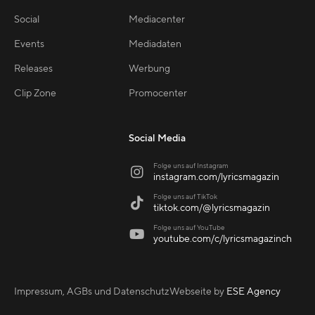
Social
Mediacenter
Events
Mediadaten
Releases
Werbung
Clip Zone
Promocenter
Social Media
Folge uns auf Instagram

instagram.com/lyricsmagazin
Folge uns auf TikTok

tiktok.com/@lyricsmagazin
Folge uns auf YouTube

youtube.com/c/lyricsmagazinch
Impressum, AGBs und Datenschutz
Webseite by
ESE Agency