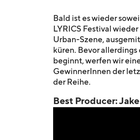
Bald ist es wieder sow
LYRICS Festival wieder
Urban-Szene, ausgemitt
küren. Bevor allerding
beginnt, werfen wir eine
GewinnerInnen der letz
der Reihe.
Best Producer: Jak