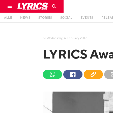
ALLE
NEWS
STORIES
SOCIAL
EVENTS
RELEA
Wednesday
,
6
.
February
2019

LYRICS Awa