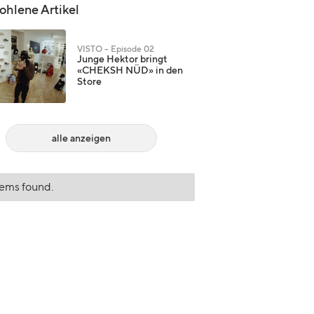
hlene Artikel
VISTO – Episode 02
Junge Hektor bringt
«CHEKSH NÜD» in den
Store
alle anzeigen
tems found.