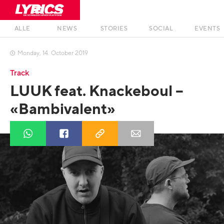
ALLE
NEWS
STORIES
SOCIAL
EVENTS
Monday
,
14
.
October
2019

Track
LUUK feat. Knackeboul –
«Bambivalent»