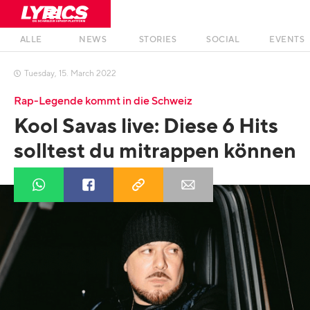
ALLE
NEWS
STORIES
SOCIAL
EVENTS
Tuesday
,
15
.
March
2022

Rap-Legende kommt in die Schweiz
Kool Savas live: Diese 6 Hits
solltest du mitrappen können