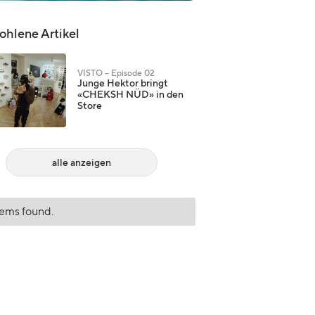
hlene Artikel
VISTO – Episode 02
Junge Hektor bringt
«CHEKSH NÜD» in den
Store
alle anzeigen
tems found.