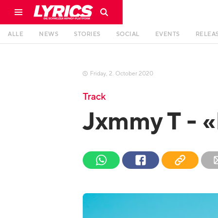
ALLE
NEWS
STORIES
SOCIAL
EVENTS
RELEA
Friday
,
2
.
October
2020

Track
Jxmmy T - 