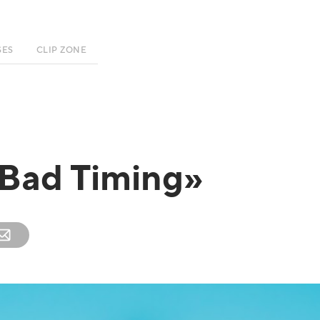
SES
CLIP ZONE
«Bad Timing»