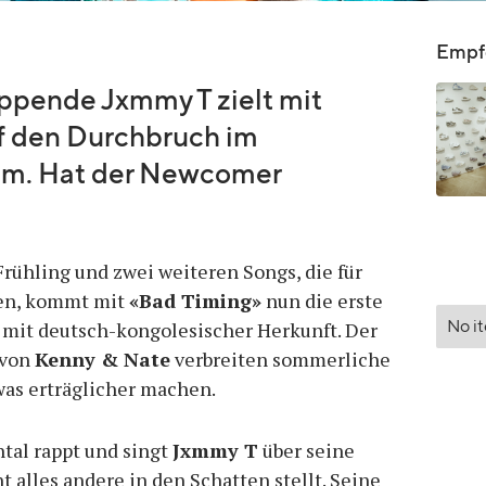
Empfo
ppende Jxmmy T zielt mit
f den Durchbruch im
um. Hat der Newcomer
rühling und zwei weiteren Songs, die für
ten, kommt mit
«Bad Timing»
nun die erste
No i
 mit deutsch-kongolesischer Herkunft. Der
 von
Kenny & Nate
verbreiten sommerliche
was erträglicher machen.
tal rappt und singt
Jxmmy T
über seine
alles andere in den Schatten stellt. Seine