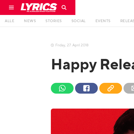
ALLE
NEWS
STORIES
SOCIAL
EVENTS
RELEA
Friday
,
27
.
April
2018

Happy Rele