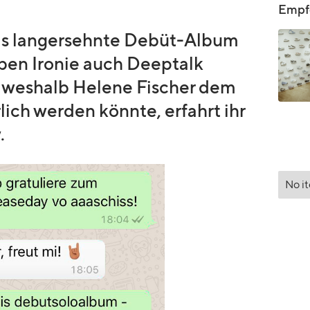
Empfo
as langersehnte Debüt-Album
ben Ironie auch Deeptalk
nd weshalb Helene Fischer dem
ich werden könnte, erfahrt ihr
.
No i