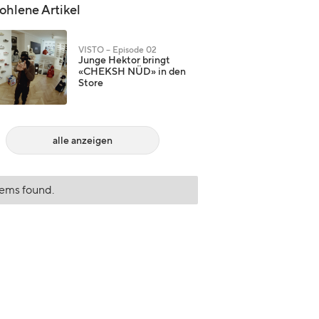
hlene Artikel
VISTO – Episode 02
Junge Hektor bringt
«CHEKSH NÜD» in den
Store
alle anzeigen
tems found.