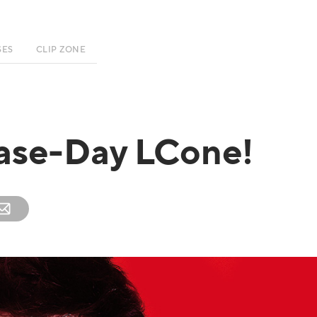
SES
CLIP ZONE
ase-Day LCone!