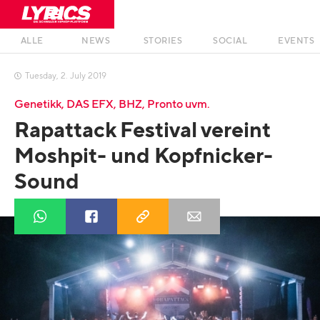
ALLE
NEWS
STORIES
SOCIAL
EVENTS
Tuesday
,
2
.
July
2019

Genetikk, DAS EFX, BHZ, Pronto uvm.
Rapattack Festival vereint
Moshpit- und Kopfnicker-
Sound