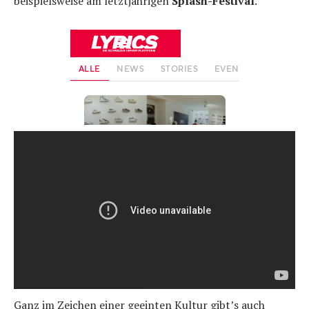
beispielsweise am letztjährigen
Splash-Festival
.
Ganz im Zeichen einer geeinten Kultur gibt’s auch