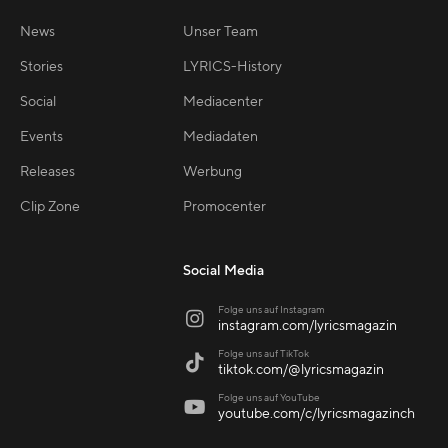
News
Unser Team
Stories
LYRICS-History
Social
Mediacenter
Events
Mediadaten
Releases
Werbung
Clip Zone
Promocenter
Social Media
Folge uns auf Instagram

instagram.com/lyricsmagazin
Folge uns auf TikTok

tiktok.com/@lyricsmagazin
Folge uns auf YouTube

youtube.com/c/lyricsmagazinch