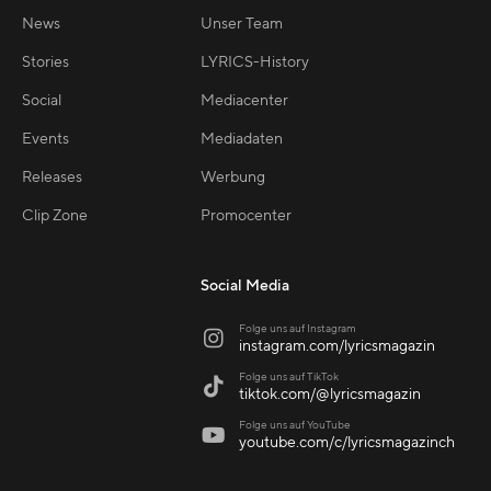
News
Unser Team
Stories
LYRICS-History
Social
Mediacenter
Events
Mediadaten
Releases
Werbung
Clip Zone
Promocenter
Social Media
Folge uns auf Instagram

instagram.com/lyricsmagazin
Folge uns auf TikTok

tiktok.com/@lyricsmagazin
Folge uns auf YouTube

youtube.com/c/lyricsmagazinch