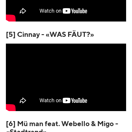
[5] Cinnay - «WAS FÄUT?»
[6] Mü man feat. Webello & Migo -