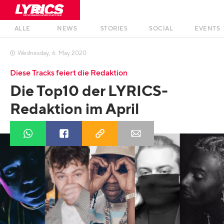
ALLE
NEWS
STORIES
SOCIAL
EVENTS
Wednesday
,
6
.
May
2020

Diese Tracks feiert die Redaktion
Die Top10 der LYRICS-
Redaktion im April