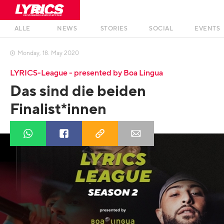
ALLE
NEWS
STORIES
SOCIAL
EVENTS
Monday
,
18
.
May
2020

LYRICS-League - presented by Boa Lingua
Das sind die beiden
Finalist*innen