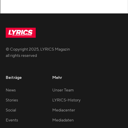
© Copyright
2025
,
LYRICS Magazin
all rights reserved
Beiträge
Mehr
News
Unser Team
Stories
LYRICS-History
Social
Mediacenter
Events
Mediadaten