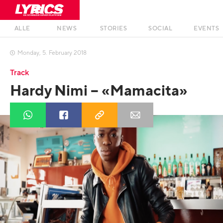
ALLE
NEWS
STORIES
SOCIAL
EVENTS
Monday
,
5
.
February
2018

Track
Hardy Nimi – «Mamacita»