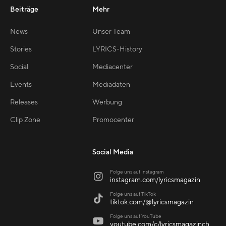
Beiträge
Mehr
News
Unser Team
Stories
LYRICS-History
Social
Mediacenter
Events
Mediadaten
Releases
Werbung
Clip Zone
Promocenter
Social Media
Folge uns auf Instagram

instagram.com/lyricsmagazin
Folge uns auf TikTok

tiktok.com/@lyricsmagazin
Folge uns auf YouTube

youtube.com/c/lyricsmagazinch