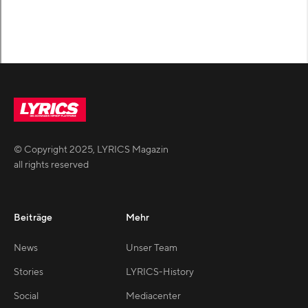
© Copyright
2025
,
LYRICS Magazin
all rights reserved
Beiträge
Mehr
News
Unser Team
Stories
LYRICS-History
Social
Mediacenter