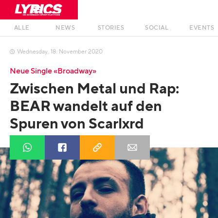
ALLE
NEWS
STORIES
SOCIAL
EVENTS
Wednesday
,
18
.
November
2020

Neue Single «Broadway»
Zwischen Metal und Rap:
BEAR wandelt auf den
Spuren von Scarlxrd