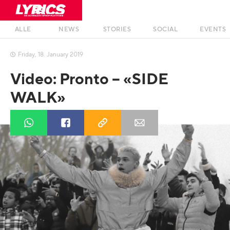
ALLE
NEWS
STORIES
SOCIAL
EVENTS
Friday
,
18
.
January
2019

Video: Pronto – «SIDE
WALK»