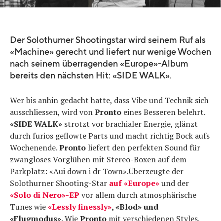
Der Solothurner Shootingstar wird seinem Ruf als
«Machine» gerecht und liefert nur wenige Wochen
nach seinem überragenden «Europe»-Album
bereits den nächsten Hit: «SIDE WALK».
Wer bis anhin gedacht hatte, dass Vibe und Technik sich
ausschliessen, wird von
Pronto
eines Besseren belehrt.
«SIDE WALK»
strotzt vor brachialer Energie, glänzt
durch furios geflowte Parts und macht richtig Bock aufs
Wochenende.
Pronto
liefert den perfekten Sound für
zwangloses Vorglühen mit Stereo-Boxen auf dem
Parkplatz: «Aui down i dr Town».Überzeugte der
Solothurner Shooting-Star
auf
«Europe»
und der
«Solo di Nero»-EP
vor allem durch atmosphärische
Tunes wie
«Lessly finessly»
, «Blod» und
«Flugmodus».
Wie
Pronto
mit verschiedenen Styles,