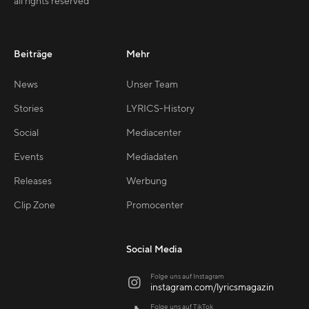
all rights reserved
Beiträge
Mehr
News
Unser Team
Stories
LYRICS-History
Social
Mediacenter
Events
Mediadaten
Releases
Werbung
Clip Zone
Promocenter
Social Media
Folge uns auf Instagram

instagram.com/lyricsmagazin
Folge uns auf TikTok