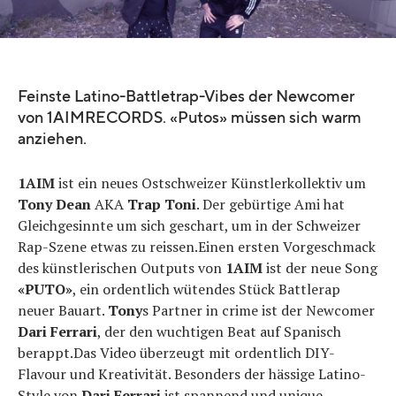
Feinste Latino-Battletrap-Vibes der Newcomer
von 1AIMRECORDS. «Putos» müssen sich warm
anziehen.
1AIM
ist ein neues Ostschweizer Künstlerkollektiv um
Tony Dean
AKA
Trap Toni
. Der gebürtige Ami hat
Gleichgesinnte um sich geschart, um in der Schweizer
Rap-Szene etwas zu reissen.Einen ersten Vorgeschmack
des künstlerischen Outputs von
1AIM
ist der neue Song
«PUTO»
, ein ordentlich wütendes Stück Battlerap
neuer Bauart.
Tony
s Partner in crime ist der Newcomer
Dari Ferrari
, der den wuchtigen Beat auf Spanisch
berappt.Das Video überzeugt mit ordentlich DIY-
Flavour und Kreativität. Besonders der hässige Latino-
Style von
Dari Ferrari
ist spannend und unique.