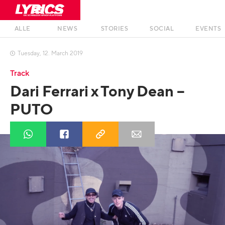
ALLE
NEWS
STORIES
SOCIAL
EVENTS
Tuesday
,
12
.
March
2019

Track
Dari Ferrari x Tony Dean –
PUTO