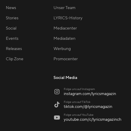
News
Unser Team
Stories
LYRICS-History
Social
Mediacenter
Events
Mediadaten
Releases
Werbung
Clip Zone
Promocenter
Social Media
Folge uns auf Instagram

instagram.com/lyricsmagazin
Folge uns auf TikTok

tiktok.com/@lyricsmagazin
Folge uns auf YouTube

youtube.com/c/lyricsmagazinch