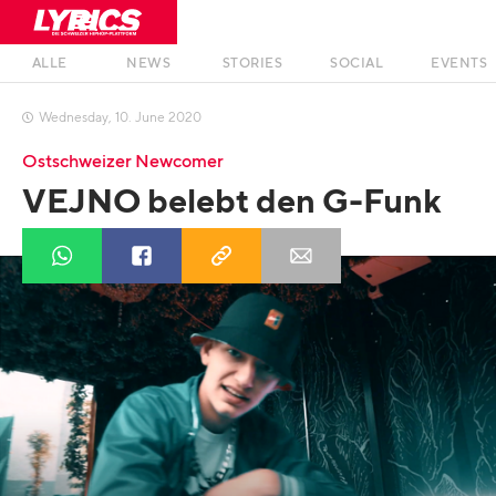
ALLE
NEWS
STORIES
SOCIAL
EVENTS
Wednesday
,
10
.
June
2020

Ostschweizer Newcomer
VEJNO belebt den G-Funk