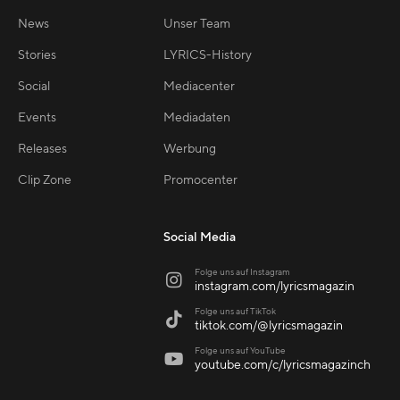
News
Unser Team
Stories
LYRICS-History
Social
Mediacenter
Events
Mediadaten
Releases
Werbung
Clip Zone
Promocenter
Social Media
Folge uns auf Instagram

instagram.com/lyricsmagazin
Folge uns auf TikTok

tiktok.com/@lyricsmagazin
Folge uns auf YouTube

youtube.com/c/lyricsmagazinch