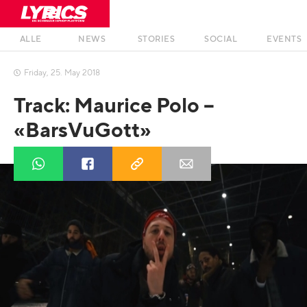
ALLE
NEWS
STORIES
SOCIAL
EVENTS
Friday
,
25
.
May
2018

Track: Maurice Polo –
«BarsVuGott»