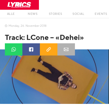
ALLE
NEWS
STORIES
SOCIAL
EVENTS
Monday
,
26
.
November
2018

Track: LCone – «Dehei»