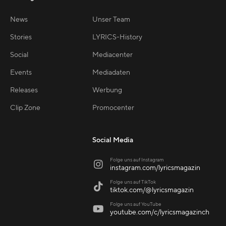
News
Unser Team
Stories
LYRICS-History
Social
Mediacenter
Events
Mediadaten
Releases
Werbung
Clip Zone
Promocenter
Social Media
Folge uns auf Instagram

instagram.com/lyricsmagazin
Folge uns auf TikTok

tiktok.com/@lyricsmagazin
Folge uns auf YouTube

youtube.com/c/lyricsmagazinch