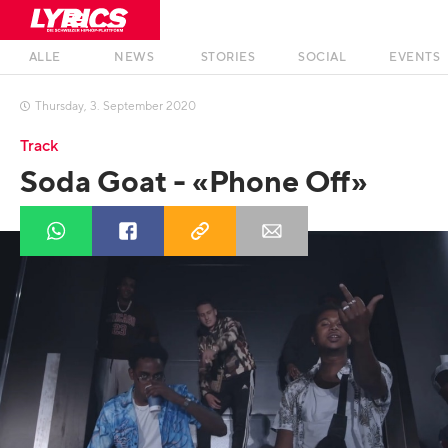
ALLE
NEWS
STORIES
SOCIAL
EVENTS
Thursday
,
3
.
September
2020

Track
Soda Goat - «Phone Off»