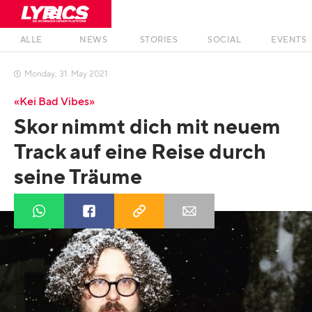
ALLE
NEWS
STORIES
SOCIAL
EVENTS
Monday
,
31
.
May
2021

«Kei Bad Vibes»
Skor nimmt dich mit neuem
Track auf eine Reise durch
seine Träume