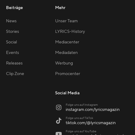
Beiträge
Mehr
News
Unser Team
Stories
LYRICS-History
Social
Mediacenter
Events
Mediadaten
Releases
Werbung
Clip Zone
Promocenter
Social Media
Folge uns auf Instagram

instagram.com/lyricsmagazin
Folge uns auf TikTok

tiktok.com/@lyricsmagazin
Folge uns auf YouTube
