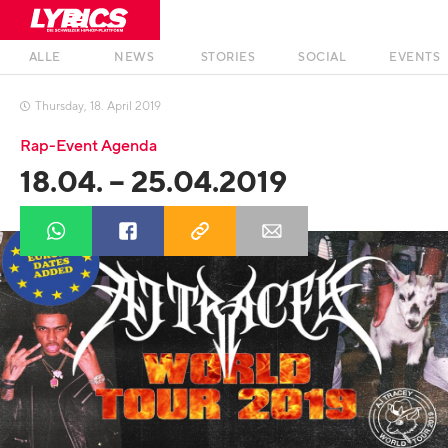
ALLE
NEWS
STORIES
SOCIAL
EVENTS
Thursday
,
18
.
April
2019

Rap-Event Agenda
18.04. – 25.04.2019