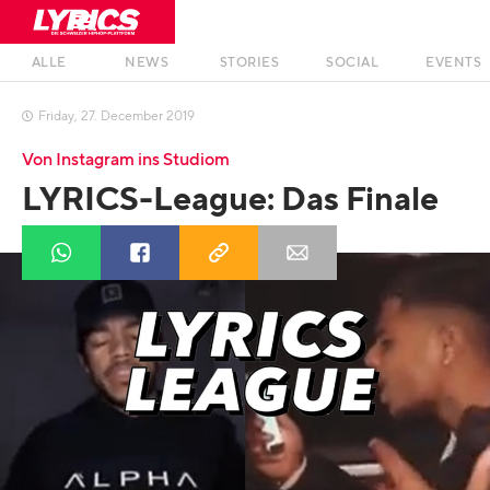
ALLE
NEWS
STORIES
SOCIAL
EVENTS
Friday
,
27
.
December
2019

Von Instagram ins Studiom
LYRICS-League: Das Finale