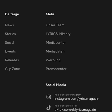
Beiträge
Mehr
News
Unser Team
Stories
LYRICS-History
Social
Mediacenter
Events
Mediadaten
Releases
Werbung
Clip Zone
Promocenter
Social Media
Folge uns auf Instagram

instagram.com/lyricsmagazin
Folge uns auf TikTok

tiktok.com/@lyricsmagazin