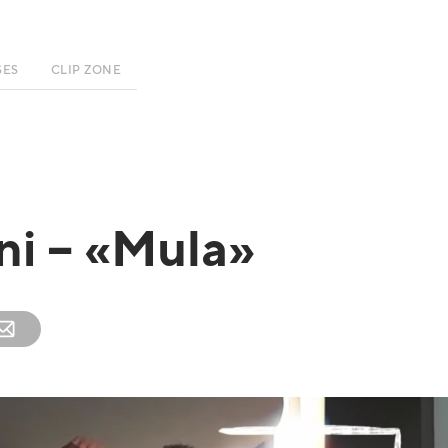
SES
CLIP ZONE
ini – «Mula»