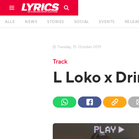
ALLE
NEWS
STORIES
SOCIAL
EVENTS
RELEA
Tuesday
,
15
.
October
2019

Track
L Loko x Dr