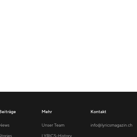
Beiträge
Mehr
Kontakt
News
Unser Team
info@lyricsmagazin.ch
Stories
LYRICS-History