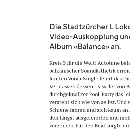
Quelle:
YouTube
Die Stadtzürcher L Loko
Video-Auskopplung und
Album «Balance» an.
Kreis 3 für die Welt: Autotune be
balkanischer Soundästhetik erre
fünften Vorab-Single feiert das D
Verprassen dessen. Dass der von
A
durchgeknallter Pool-Party das le
versteht sich wie von selbst. Und 
Schiene fahren und sich kaum an 
den längst ausgeleierten und mehr
verzeihen. Für den Beat sorgte e