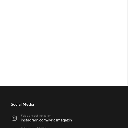
Social Media
Folge uns auf Instagram

instagram.com/lyricsmagazin