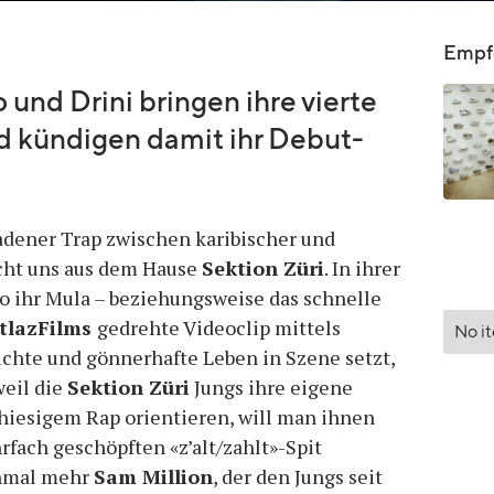
Empfo
 und Drini bringen ihre vierte
 kündigen damit ihr Debut-
ladener Trap zwischen karibischer und
icht uns aus dem Hause
Sektion Züri
. In ihrer
uo ihr Mula – beziehungsweise das schnelle
tlazFilms
gedrehte Videoclip mittels
No i
ichte und gönnerhafte Leben in Szene setzt,
weil die
Sektion Züri
Jungs ihre eigene
hiesigem Rap orientieren, will man ihnen
fach geschöpften «z’alt/zahlt»-Spit
inmal mehr
Sam Million
, der den Jungs seit