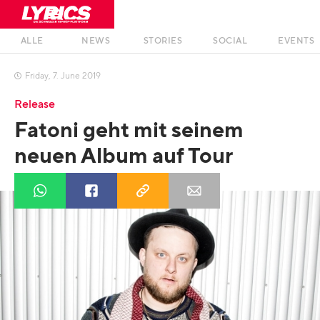
ALLE
NEWS
STORIES
SOCIAL
EVENTS
Friday
,
7
.
June
2019

Release
Fatoni geht mit seinem
neuen Album auf Tour