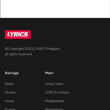
© Copyright
2025
,
LYRICS Magazin
all rights reserved
Beiträge
Mehr
News
Unser Team
Stories
LYRICS-History
Social
Mediacenter
Events
Mediadaten