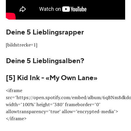
Deine 5 Lieblingsrapper
[bildstrecke=1]
Deine 5 Lieblingsalben?
[5] Kid Ink - «My Own Lane»
<iframe
src="https://open.spotify.com/embed/album/6qBNm8dk
width="100%" height="380" frameborder="0"
allowtransparency="true" allow="encrypted-media">
</iframe>