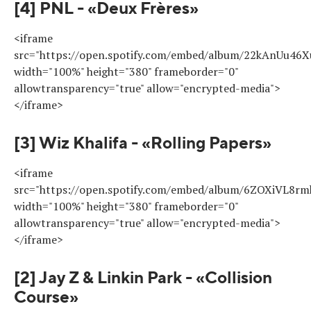
[4] PNL - «Deux Frères»
<iframe
src="https://open.spotify.com/embed/album/22kAnUu46
width="100%" height="380" frameborder="0"
allowtransparency="true" allow="encrypted-media">
</iframe>
[3] Wiz Khalifa - «Rolling Papers»
<iframe
src="https://open.spotify.com/embed/album/6ZOXiVL8rm
width="100%" height="380" frameborder="0"
allowtransparency="true" allow="encrypted-media">
</iframe>
[2] Jay Z & Linkin Park - «Collision
Course»