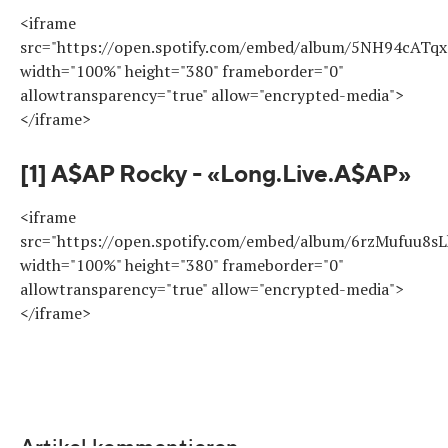
<iframe
src="https://open.spotify.com/embed/album/5NH94cATqx
width="100%" height="380" frameborder="0"
allowtransparency="true" allow="encrypted-media">
</iframe>
[1] A$AP Rocky - «Long.Live.A$AP»
<iframe
src="https://open.spotify.com/embed/album/6rzMufuu8sL
width="100%" height="380" frameborder="0"
allowtransparency="true" allow="encrypted-media">
</iframe>
Artikel kommentieren