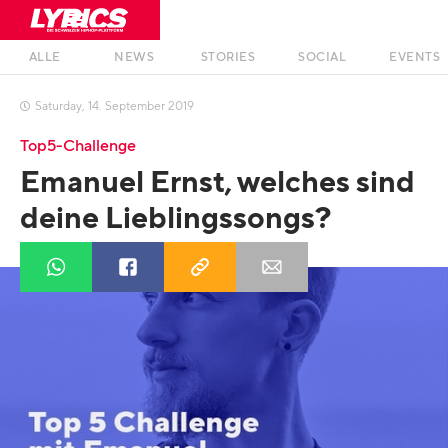
ALLE
NEWS
STORIES
SOCIAL
EVENTS
Saturday
,
14
.
September
2019

Top5-Challenge
Emanuel Ernst, welches sind
deine Lieblingssongs?