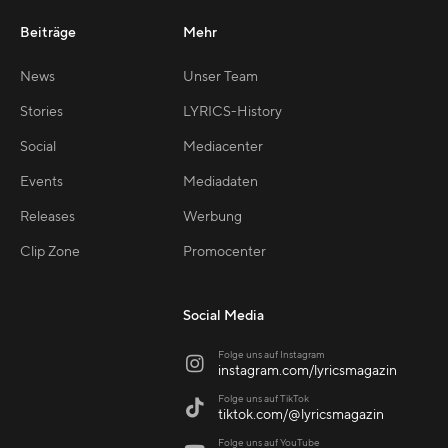
Beiträge
Mehr
News
Unser Team
Stories
LYRICS-History
Social
Mediacenter
Events
Mediadaten
Releases
Werbung
Clip Zone
Promocenter
Social Media
Folge uns auf Instagram

instagram.com/lyricsmagazin
Folge uns auf TikTok

tiktok.com/@lyricsmagazin
Folge uns auf YouTube