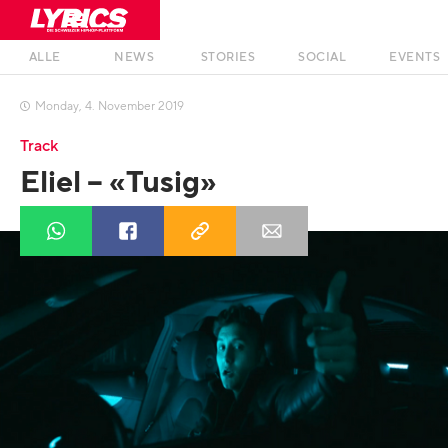
ALLE
NEWS
STORIES
SOCIAL
EVENTS
Monday
,
4
.
November
2019

Track
Eliel – «Tusig»