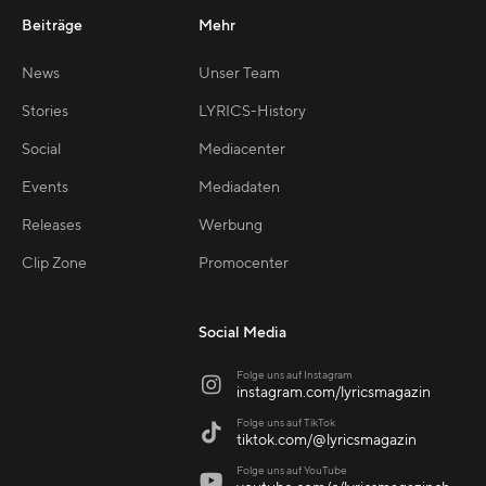
Beiträge
Mehr
News
Unser Team
Stories
LYRICS-History
Social
Mediacenter
Events
Mediadaten
Releases
Werbung
Clip Zone
Promocenter
Social Media
Folge uns auf Instagram

instagram.com/lyricsmagazin
Folge uns auf TikTok

tiktok.com/@lyricsmagazin
Folge uns auf YouTube
