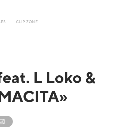
SES
CLIP ZONE
eat. L Loko &
AMACITA»