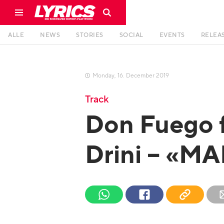
ALLE
NEWS
STORIES
SOCIAL
EVENTS
RELEA
Monday
,
16
.
December
2019

Track
Don Fuego f
Drini – «M