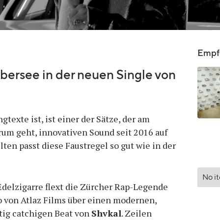
Empfo
bersee in der neuen Single von
gtexte ist, ist einer der Sätze, der am
rum geht, innovativen Sound seit 2016 auf
ten passt diese Faustregel so gut wie in der
No i
delzigarre flext die Zürcher Rap-Legende
 von Atlaz Films über einen modernen,
htig catchigen Beat von
Shvkal
. Zeilen