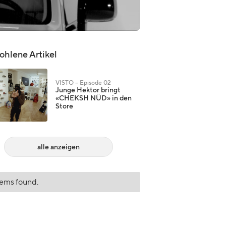
hlene Artikel
VISTO – Episode 02
Junge Hektor bringt
«CHEKSH NÜD» in den
Store
alle anzeigen
tems found.