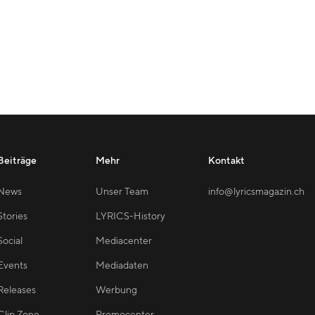
Beiträge
Mehr
Kontakt
News
Unser Team
info@lyricsmagazin.ch
Stories
LYRICS-History
Social
Mediacenter
Events
Mediadaten
Releases
Werbung