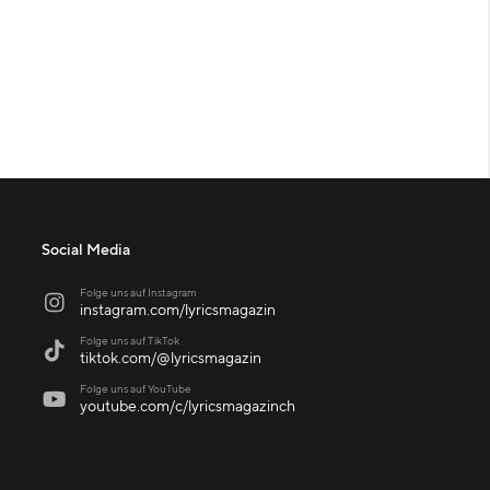
Social Media
Folge uns auf Instagram

instagram.com/lyricsmagazin
Folge uns auf TikTok

tiktok.com/@lyricsmagazin
Folge uns auf YouTube

youtube.com/c/lyricsmagazinch