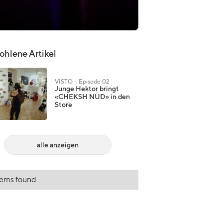
hlene Artikel
VISTO – Episode 02
Junge Hektor bringt
«CHEKSH NÜD» in den
Store
alle anzeigen
tems found.