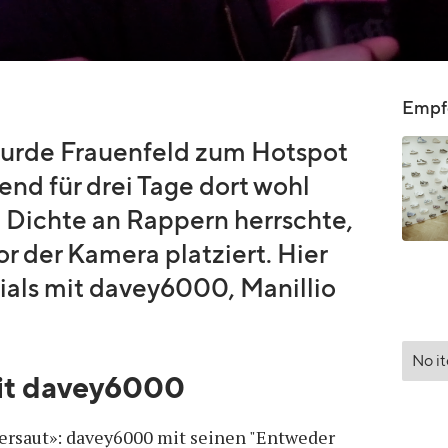
Empfo
urde Frauenfeld zum Hotspot
nd für drei Tage dort wohl
 Dichte an Rappern herrschte,
or der Kamera platziert. Hier
ls mit davey6000, Manillio
No i
it davey6000
 versaut»: davey6000 mit seinen "Entweder