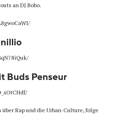
outs an DJ Bobo.
0A8gwoCaWI/
illio
GqN78iQuk/
t Buds Penseur
D_xOtCHdf/
 über Rap und die Urban-Culture, folge