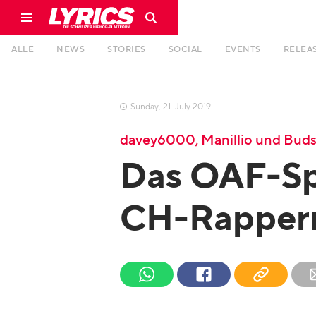
ALLE
NEWS
STORIES
SOCIAL
EVENTS
RELEA
Sunday
,
21
.
July
2019

davey6000, Manillio und Buds
Das OAF-Sp
CH-Rapper