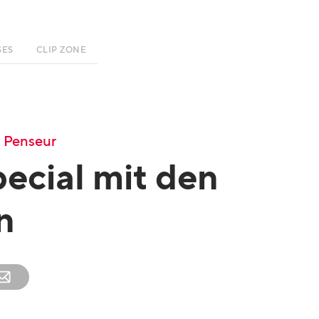
SES
CLIP ZONE
 Penseur
ecial mit den
n