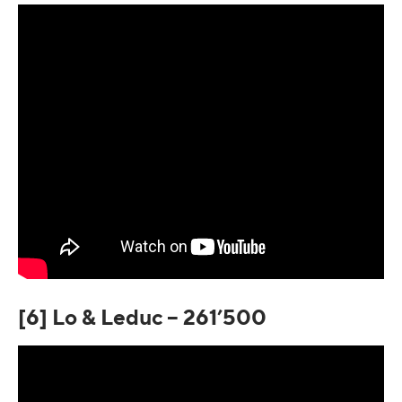
[6] Lo & Leduc – 261’500