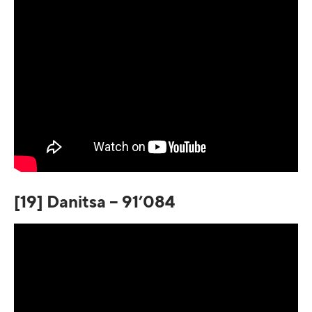
[19] Danitsa – 91’084