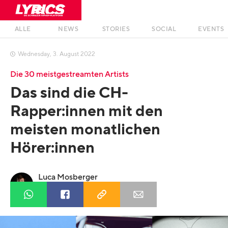
ALLE
NEWS
STORIES
SOCIAL
EVENTS
Wednesday
,
3
.
August
2022

Die 30 meistgestreamten Artists
Das sind die CH-
Rapper:innen mit den
meisten monatlichen
Hörer:innen
Luca Mosberger
Profil anzeigen