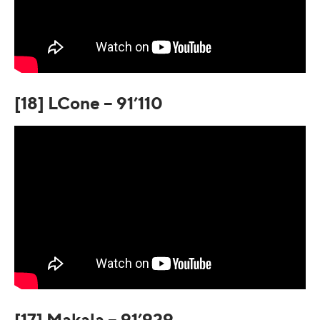
[18] LCone – 91’110