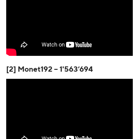
[2] Monet192 – 1'563’694