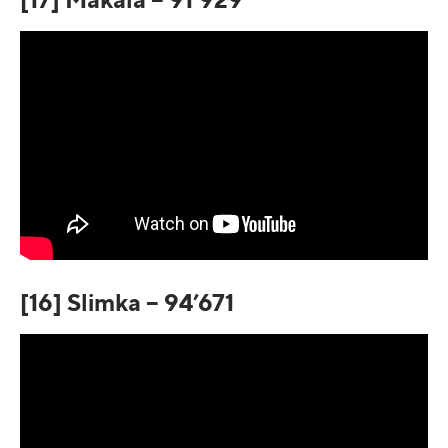
[17] Makala – 91’929
[16] Slimka – 94’671