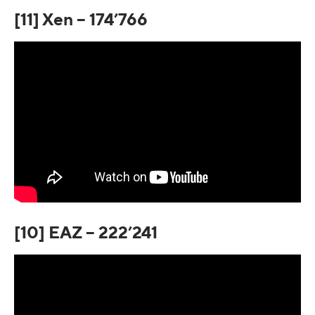
[11] Xen – 174’766
[10] EAZ – 222’241