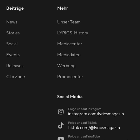
Beiträge
Mehr
News
Unser Team
Stories
LYRICS-History
Social
Mediacenter
Events
Mediadaten
Releases
Werbung
Clip Zone
Promocenter
Social Media
Folge uns auf Instagram

instagram.com/lyricsmagazin
Folge uns auf TikTok

tiktok.com/@lyricsmagazin
Folge uns auf YouTube
