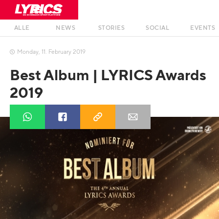
ALLE
NEWS
STORIES
SOCIAL
EVENTS
Monday
,
11
.
February
2019

Best Album | LYRICS Awards
2019