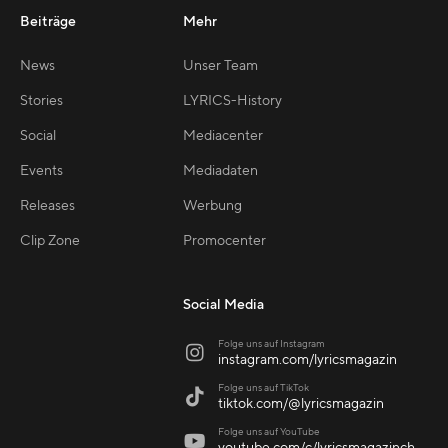
Beiträge
Mehr
News
Unser Team
Stories
LYRICS-History
Social
Mediacenter
Events
Mediadaten
Releases
Werbung
Clip Zone
Promocenter
Social Media
Folge uns auf Instagram

instagram.com/lyricsmagazin
Folge uns auf TikTok

tiktok.com/@lyricsmagazin
Folge uns auf YouTube
