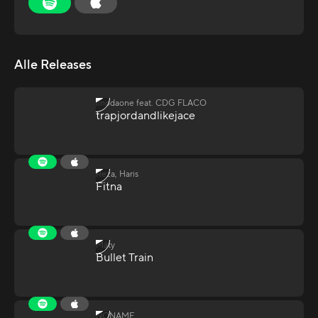
Alle Releases
linodaone feat. CDG FLACO
trapjordandlikejace
Reza, Haris
Fitna
Mäty
Bullet Train
NONAME