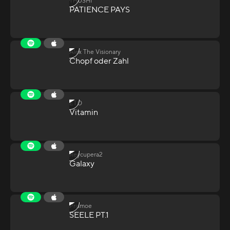
THUSHI
PATIENCE PAYS
Alex The Visionary
Chopf oder Zahl
ETO
Vitamin
Reycupera2
Galaxy
Prismoe
SEELE PT.1