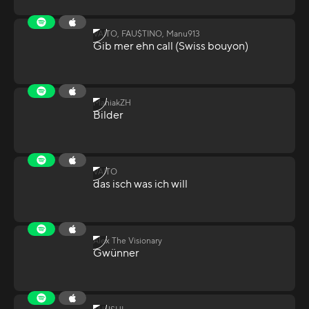
VAITO, FAU$TINO, Manu913
Gib mer ehn call (Swiss bouyon)
ManiakZH
Bilder
VAITO
das isch was ich will
Alex The Visionary
Gwünner