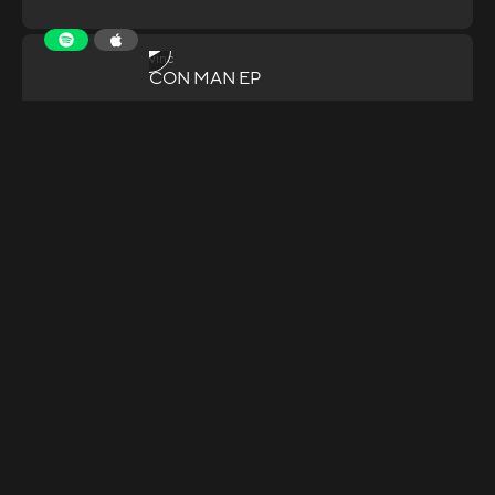
vinc
CON MAN EP
© Copyright
2025
,
LYRICS Magazin
all rights reserved