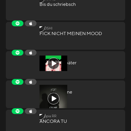
Bis du schriebsch
THUSHI
FICK NICHT MEINEN MOOD
Jamal
Jamal - Bis Später
Ahmed
Ahmed - Celine
Doppia RR
ANCORA TU