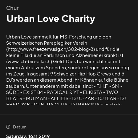
Chur
Urban Love Charity
Urban Love sammelt für MS-Forschung und den
Schweizerischen Paraplegiker Verein
(http://www.freezemusig.ch/302-blog-3) und für die
kleine Ella die an Parkinson und Alzheimer erkrankt ist
(www.ich-bin-ella.ch) Geld. Dies tun wir nicht nur mit
einem Aufruf zum Spenden, sondern legen uns so richtig
ins Zeug. Insgesamt 9 Schweizer Hip Hop Crews und 5
DJ's werden an diesem Abend ihr Können auf die Bühne
zaubern. Unter anderem mit dabei sind: - F.H.F. - SM -
SÜDE - EXIST 84 - RADICAL & YT - ELKISTA - TWO
BEAT'S - MÜ MAN - ALLIEIS - DJ C-ZAR - DJ 1EAR - DJ
FREDDY K - DJ NUTS CUTS - DJ BABON Sei auch du
dabei und unterstütz mit uns zwei tolle gemeinnützige
Projekte aus der Region.
Datum

Saturday
,
16.11.2019