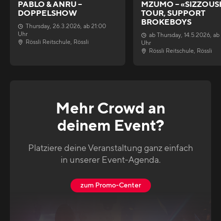
PABLO & ANRU –
MZUMO – «SIZZOUS
DOPPELSHOW
TOUR, SUPPORT
BROKEBOYS
Thursday
,
26.3.2026
, ab
21:00
Uhr
ab
Thursday
,
14.5.2026
, ab
Rössli Reitschule
,
Rössli
Uhr
Rössli Reitschule
,
Rössli
Mehr Crowd an
deinem Event?
Platziere deine Veranstaltung ganz einfach
in unserer Event-Agenda.
zum Promo-Center