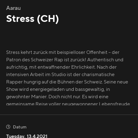
Aarau
Stress (CH)
Stress kehrt zurück mit beispielloser Offenheit – der
Patron des Schweizer Rap ist zurück! Authentisch und
aufrichtig, mit entwaffnender Ehrlichkeit. Nach der
intensiven Arbeit im Studio ist der charismatische
Rapper hungrig auf die Bühnen der Schweiz. Seine neue
Show wird energiegeladen und bassgewaltig, in
gewohnter Manier. Doch nicht nur. Es wird eine
gemeinsame Reise voller neugewonnener Lebensfreude
und Tauchgängen in seelische Abgründe. Kompromisslos.
Und wie gewohnt wird er sich auf der Bühne für sein
Publikum verausgaben bis zum Umfallen. Nicht umsonst
Datum

ist Stress einer der besten Live Acts unseres Landes.
Tuesday
,
13.4.2021