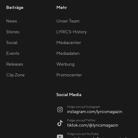
Beiträge
Mehr
News
Unser Team
Stories
LYRICS-History
Social
Mediacenter
Events
Mediadaten
Releases
Werbung
Clip Zone
Promocenter
Social Media
Folge uns auf Instagram

instagram.com/lyricsmagazin
Folge uns auf TikTok

tiktok.com/@lyricsmagazin
Folge uns auf YouTube
