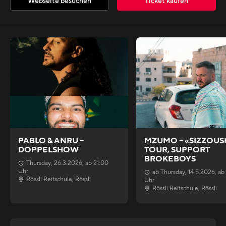
Webseite besuchen
Ticket kaufen
PABLO & ANRU –
MZUMO – «SIZZOUS
DOPPELSHOW
TOUR, SUPPORT
BROKEBOYS
Thursday
,
26.3.2026
, ab
21:00
Uhr
ab
Thursday
,
14.5.2026
, ab
Rössli Reitschule
,
Rössli
Uhr
Rössli Reitschule
,
Rössli