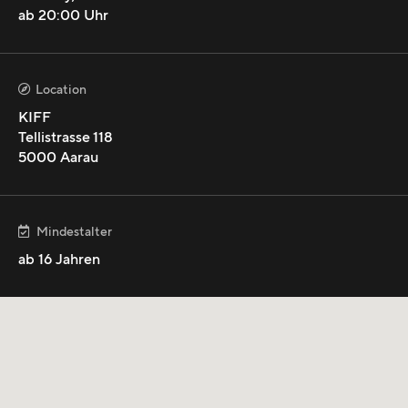
Support ist Naomi Lareine.
ab
20:00
Uhr
Location

KIFF
Tellistrasse 118
mehr anzeigen
5000
Aarau
Mindestalter

ab
16
Jahren