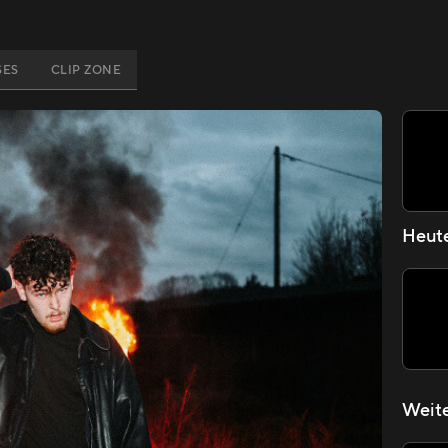
SES
CLIP ZONE
Heut
Weite