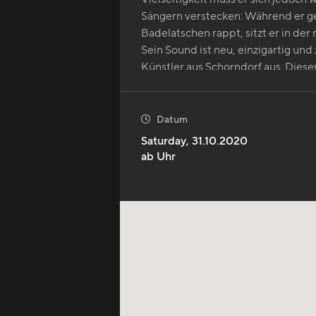
Sängern verstecken: Während er g
Badelatschen rappt, sitzt er in der
Sein Sound ist neu, einzigartig un
Künstler aus Schorndorf aus. Dies
Mix aus Hip-Hop, Dancehall und Po
Datum

Saturday
,
31.10.2020
ab
Uhr
mehr anzeigen