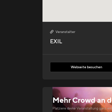
Veranstalter

EXIL
Webseite besuchen
Mehr Crowd an
d
Platziere deine Veranstaltung ganz ei