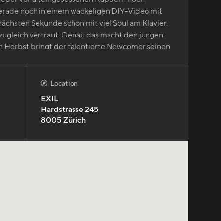
erade noch in einem wackeligen DIY-Video mit
 nächsten Sekunde schon mit viel Soul am Klavier.
d zugleich vertraut. Genau das macht den jungen
en Herbst bringt der talentierte Newcomer seinen
p nach Zürich.
Location

EXIL
Hardstrasse 245
8005
Zürich