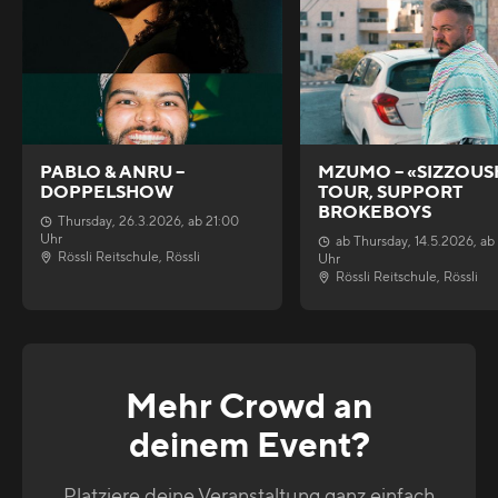
PABLO & ANRU –
MZUMO – «SIZZOUS
DOPPELSHOW
TOUR, SUPPORT
BROKEBOYS
Thursday
,
26.3.2026
, ab
21:00
Uhr
ab
Thursday
,
14.5.2026
, ab
Rössli Reitschule
,
Rössli
Uhr
Rössli Reitschule
,
Rössli
Mehr Crowd an
deinem Event?
Platziere deine Veranstaltung ganz einfach