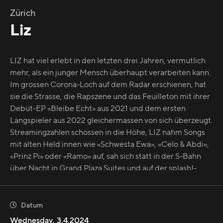
Zürich
Liz
LIZ hat viel erlebt in den letzten drei Jahren, vermutlich
mehr, als ein junger Mensch überhaupt verarbeiten kann.
Im grossen Corona-Loch auf dem Radar erschienen, hat
sie die Strasse, die Rapszene und das Feuilleton mit ihrer
Debüt-EP «Bleibe Echt» aus 2021 und dem ersten
Langspieler aus 2022 gleichermassen von sich überzeugt.
Streamingzahlen schossen in die Höhe, LIZ nahm Songs
mit alten Held:innen wie «Schwesta Ewa», «Celo & Abdi»,
«Prinz Pi» oder «Ramo» auf, sah sich statt in der S-Bahn
über Nacht in Grand Plaza Suites und auf der splash!-
Mainstage. Trotz ihrer spürbaren künstlerischen
Weiterentwicklung ist die Rapperin auch nach drei
Jahren im Showgeschäft die gleiche, frech, unverfroren,
Datum

kantig, eben echt geblieben. Mit ihrem neuen Album
Wednesday
,
3.4.2024