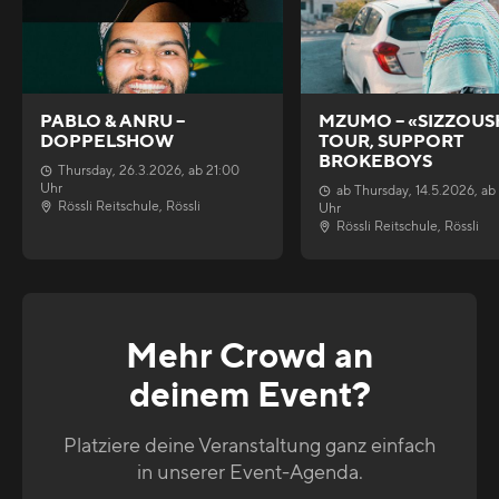
PABLO & ANRU –
MZUMO – «SIZZOUS
DOPPELSHOW
TOUR, SUPPORT
BROKEBOYS
Thursday
,
26.3.2026
, ab
21:00
Uhr
ab
Thursday
,
14.5.2026
, ab
Rössli Reitschule
,
Rössli
Uhr
Rössli Reitschule
,
Rössli
Mehr Crowd an
deinem Event?
Platziere deine Veranstaltung ganz einfach
in unserer Event-Agenda.