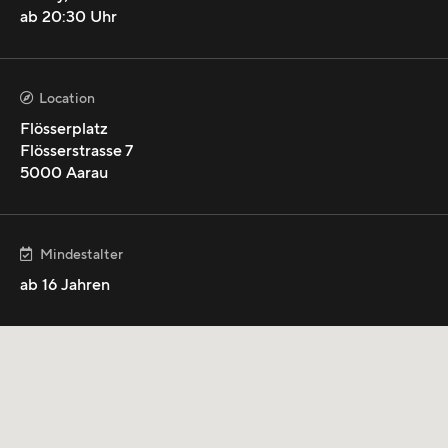
Turnup-Show vor Luuk und Knackeboul. Also: Nicht
ab
20:30
Uhr
verpassen und mit Pato einen «Freien Kubaner» sippen..
Location

Flösserplatz
Flösserstrasse 7
5000
Aarau
mehr anzeigen
Mindestalter

ab
16
Jahren