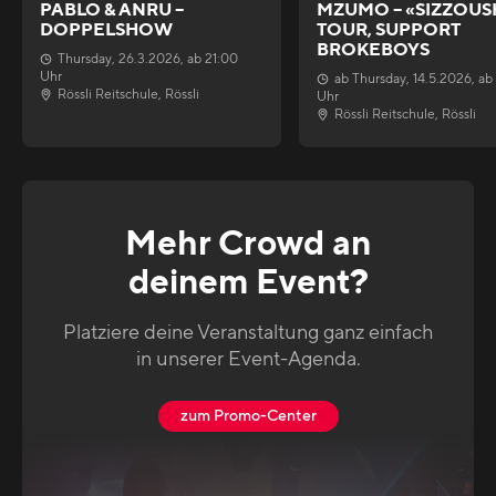
PABLO & ANRU –
MZUMO – «SIZZOUS
DOPPELSHOW
TOUR, SUPPORT
BROKEBOYS
Thursday
,
26.3.2026
, ab
21:00
Uhr
ab
Thursday
,
14.5.2026
, ab
Rössli Reitschule
,
Rössli
Uhr
Rössli Reitschule
,
Rössli
Mehr Crowd an
deinem Event?
Platziere deine Veranstaltung ganz einfach
in unserer Event-Agenda.
zum Promo-Center