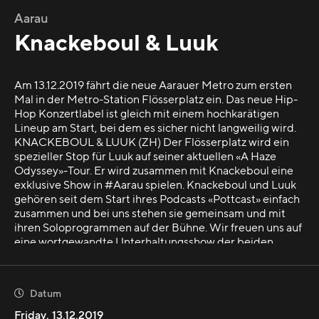
Aarau
Knackeboul & Luuk
Am 13.12.2019 fährt die neue Aarauer Metro zum ersten
Mal in der Metro-Station Flösserplatz ein. Das neue Hip-
Hop Konzertlabel ist gleich mit einem hochkarätigen
Lineup am Start, bei dem es sicher nicht langweilig wird.
KNACKEBOUL & LUUK (ZH) Der Flösserplatz wird ein
spezieller Stop für Luuk auf seiner aktuellen «A Haze
Odyssey»-Tour. Er wird zusammen mit Knackeboul eine
exklusive Show in #Aarau spielen. Knackeboul und Luuk
gehören seit dem Start ihres Podcasts «Pottcast» einfach
zusammen und bei uns stehen sie gemeinsam und mit
ihren Soloprogrammen auf der Bühne. Wir freuen uns auf
eine wortgewandte Unterhaltungsshow der beiden
Sprach- und Rythmuskünstler. PATO (SO) Der Solothurn
er Newcomer-Rapper hat schon mehrmals auf sich
aufmerksam gemacht. Vor über einem Jahr konnte er auf
Datum

der Waldbühne am Gurtenfestival auftreten mit seinem
aktuellen Album «Mise En Place». Bei uns spielt er seine
Friday
,
13.12.2019