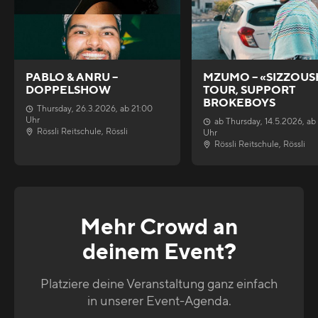
PABLO & ANRU –
MZUMO – «SIZZOUS
DOPPELSHOW
TOUR, SUPPORT
BROKEBOYS
Thursday
,
26.3.2026
, ab
21:00
Uhr
ab
Thursday
,
14.5.2026
, ab
Rössli Reitschule
,
Rössli
Uhr
Rössli Reitschule
,
Rössli
Mehr Crowd an
deinem Event?
Platziere deine Veranstaltung ganz einfach
in unserer Event-Agenda.