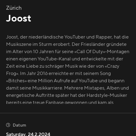
Zürich
Joost
Joost, der niederländische YouTuber und Rapper, hat die
Musikszene im Sturm erobert. Der Friesländer gründete
im Alter von 10 Jahren für seine «Call Of Duty»-Montagen
einen eigenen YouTube-Kanal und entwickelte mit der
Zeit eine Liebe zu schräger Musik wie der von «Crazy
Frog». Im Jahr 2016 erreichte er mit seinem Song
«Bitches» eine Million Aufrufe auf YouTube und begann
damit seine Musikkarriere. Mehrere Mixtapes, Alben und
energetische Auftritte später hat der Hardstyle-Musiker
bereits eine treue Fanbase gewonnen und kam als
Support vom «Yung Gravy» und von den «Russian Village
Boys» zu uns nach Zürich. Seinen Durchbruch schaffte er
mit seiner Coverversion des Songs «Friesenjung» von und
Datum

mit «Otto Waalkes» und mit dem Rapper «Ski Aggu», die
Saturday
,
24.2.2024