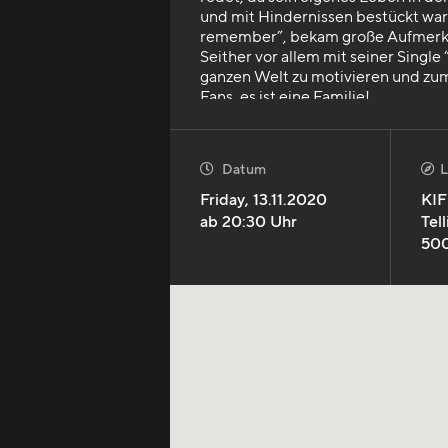
und mit Hindernissen bestückt war.
remember”, bekam große Aufmerks
Seither vor allem mit seiner Single 
ganzen Welt zu motivieren und zum 
Fans, es ist eine Familie!
Datum
L


Friday
,
13.11.2020
KIF
ab
20:30
Uhr
Tell
50
mehr anzeigen