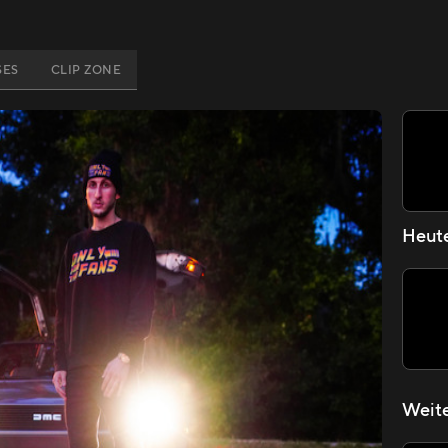
SES
CLIP ZONE
Heut
Weite