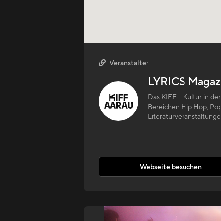
Veranstalter

LYRICS Magaz
Das KIFF – Kultur in der
Bereichen Hip Hop, Pop
Literaturveranstaltunge
Webseite besuchen