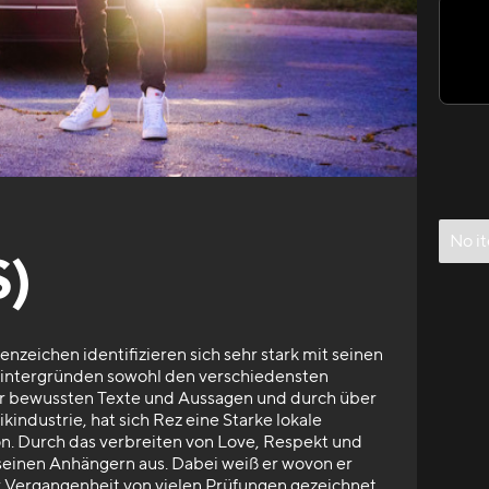
No i
S)
nzeichen identifizieren sich sehr stark mit seinen
 Hintergründen sowohl den verschiedensten
er bewussten Texte und Aussagen und durch über
kindustrie, hat sich Rez eine Starke lokale
on. Durch das verbreiten von Love, Respekt und
 seinen Anhängern aus. Dabei weiß er wovon er
er Vergangenheit von vielen Prüfungen gezeichnet