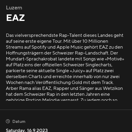
Luzern
EAZ
Das vielversprechendste Rap-Talent dieses Landes geht
auf seine erste eigene Tour. Mit über 10 Millionen
Streams auf Spotify und Apple Music gehört EAZ zu den
Hoffnungsträgern der Schweizer Rap-Landschaft. Der
Mundart-Sprachakrobat landete mit Songs wie «Motivé»
auf Platz eins der offiziellen Schweizer Singlecharts,
parkierte seine aktuelle Single «Juicy» auf Platz zwei
derselben Charts und erreichte innerhalb von nur zwei
Wochen nach Veröffentlichung Gold mit dem Track.
Arber Rama alias EAZ, Rapper und Sänger aus Wetzikon
hat dem Schweizer Rap in den letzten Jahren eine
gehörige Portion Melodie verpasst. Zu jedem noch so
monotonen Beat fällt ihm eine einprägsame Gesangslinie
auf Mundart, Albanisch oder Englisch ein. Der 28-Jährige
stand schon mit Loredana auf der Bühne und ist sogar auf
Datum

Snoop Doggs Song «Make Some Money» auf
Schweizerdeutsch zu hören. Nun spielt er seine erste
Saturday
,
16.9.2023