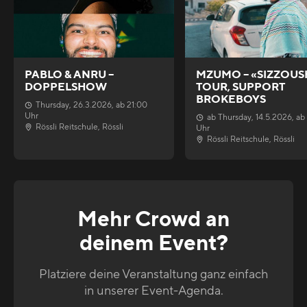
PABLO & ANRU –
MZUMO – «SIZZOUS
DOPPELSHOW
TOUR, SUPPORT
BROKEBOYS
Thursday
,
26.3.2026
, ab
21:00
Uhr
ab
Thursday
,
14.5.2026
, ab
Rössli Reitschule
,
Rössli
Uhr
Rössli Reitschule
,
Rössli
Mehr Crowd an
deinem Event?
Platziere deine Veranstaltung ganz einfach
in unserer Event-Agenda.