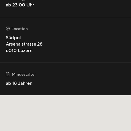
eigene Tour und bringt im Südpol seine Hits auf die
ab
23:00
Uhr
Bühne.
Location

Südpol
Arsenalstrasse 28
6010
Luzern
mehr anzeigen
Mindestalter

ab
18
Jahren