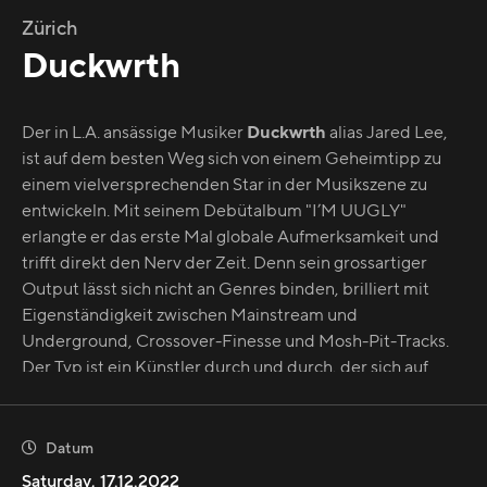
Zürich
Duckwrth
Der in L.A. ansässige Musiker
Duckwrth
alias Jared Lee,
ist auf dem besten Weg sich von einem Geheimtipp zu
einem vielversprechenden Star in der Musikszene zu
entwickeln. Mit seinem Debütalbum "I’M UUGLY"
erlangte er das erste Mal globale Aufmerksamkeit und
trifft direkt den Nerv der Zeit. Denn sein grossartiger
Output lässt sich nicht an Genres binden, brilliert mit
Eigenständigkeit zwischen Mainstream und
Underground, Crossover-Finesse und Mosh-Pit-Tracks.
Der Typ ist ein Künstler durch und durch, der sich auf
allen möglichen Ebenen ausprobiert. Er ist nicht nur
Rapper, sondern ebenso als Model und Designer
unterwegs. Die vielseitigen Projekte, darunter sein
Datum

neuestes Album "SuperGood" wurde von unzähligen
Saturday
,
17.12.2022