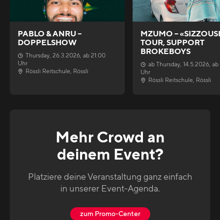
PABLO & ANRU –
MZUMO – «SIZZOUS
DOPPELSHOW
TOUR, SUPPORT
BROKEBOYS
Thursday
,
26.3.2026
, ab
21:00
Uhr
ab
Thursday
,
14.5.2026
, ab
Rössli Reitschule
,
Rössli
Uhr
Rössli Reitschule
,
Rössli
Mehr Crowd an
deinem Event?
Platziere deine Veranstaltung ganz einfach
in unserer Event-Agenda.
zum Promo-Center