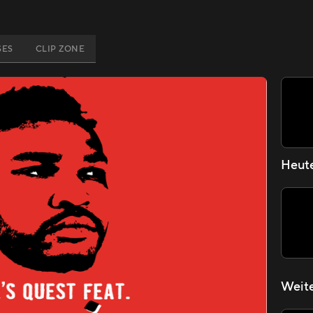
SES
CLIP ZONE
Heut
Weite