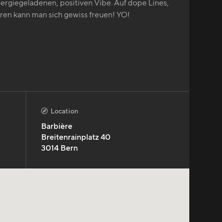
energiegeladenen, positiven Vibe. Auf dope Lines,
en kann man sich gewiss freuen! YO!
Location

Barbière
Breitenrainplatz 40
3014
Bern