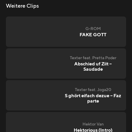
Weitere Clips
G-ROM
FAKE GOTT
Texter feat. Pretta Poder
Abschied uf Ziit –
Saudade
Texter feat. Joga20
S ghört eifach dezue – Faz
parte
Hektor Van
Hektorious (Intro)