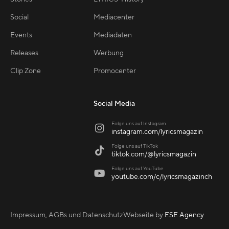
Social
Mediacenter
Events
Mediadaten
Releases
Werbung
Clip Zone
Promocenter
Social Media
Folge uns auf Instagram

instagram.com/lyricsmagazin
Folge uns auf TikTok

tiktok.com/@lyricsmagazin
Folge uns auf YouTube

youtube.com/c/lyricsmagazinch
Impressum, AGBs und Datenschutz
Webseite by
ESE Agency