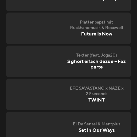
Plattenpapzt mit
Rückhandmusik & Roccwell
Future Is Now
Texter (feat. Joga20)
S ghört eifach dezue – Faz
parte
EFE SAVASTANO x NAZE x
29 seconds
TWINT
El Da Sensei & Mentplus
Set In Our Ways