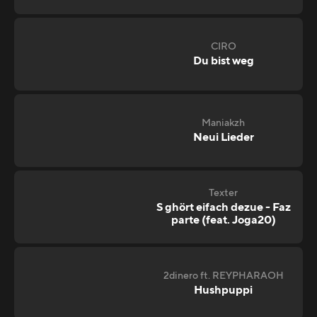
CIRO
Du bist weg
Maniakzh
Neui Lieder
Texter
S ghört eifach dezue - Faz
parte (feat. Joga20)
2dinero ft. REYPHARAOH
Hushpuppi