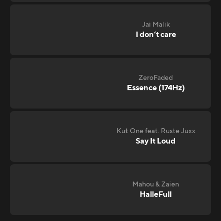
Jai Malik
I don‘t care
ZeroFaded
Essence (174Hz)
Kut One feat. Ruste Juxx
Say It Loud
Mahou & Zaien
HalleFull